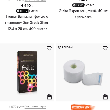
₽
₽
в сплит
225₽
4 440
₽
Ginko Экран защитный, 50 шт
в сплит
1110₽
Framar Вытяжная фольга с
в упаковке
тиснением Star Struck Silver,
12,5 х 28 см, 500 листов
ДЛЯ ПРОФИ
для
бьюти-мастера
4 070
₽