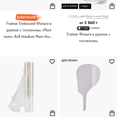
МЕТАЛЛИК
+ ЕЩЕ 1
для
бьюти-мастера
2 030
₽
от
2 860
Framar Embossed Фольга в
₽
в сплит
715₽
рулоне с тиснением «Plant
Framar Фольга в рулоне с
mom» Roll Medium Plant Mom,
тиснением
98 м
ДЛЯ ПРОФИ