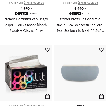
для
бьюти-мастера
для
бьюти-мастера
3 510
3 130
₽
₽
4 970
4 440
₽
₽
в сплит
в сплит
1243₽
1110₽
Framar Перчатка-спонж для
Framar Вытяжная фольга с
окрашивания волос Bleach
тиснением во власти черного,
Blenders Gloves, 2 шт
Pop Ups Back In Black 12,5х28
см, 500 листов
для
бьюти-мастера
900
3 130