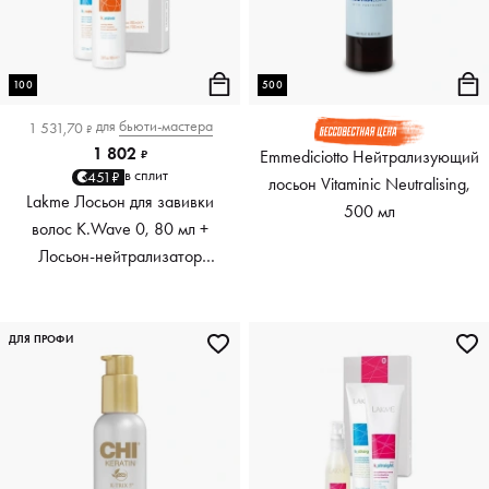
100
500
для
бьюти-мастера
1 531,70
₽
1 802
Emmediciotto Нейтрализующий
₽
в сплит
451₽
лосьон Vitaminic Neutralising,
Lakme Лосьон для завивки
500 мл
волос K.Wave 0, 80 мл +
Лосьон-нейтрализатор
K.Wave, 100 мл
ДЛЯ ПРОФИ