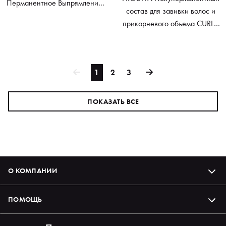
Перманентное Выпрямление,
состав для завивки волос и
Фаза 1 Transformation System,
прикорневого объема CURLY,
450 мл
100 мл
1
2
3
ПОКАЗАТЬ ВСЕ
О КОМПАНИИ
ПОМОЩЬ