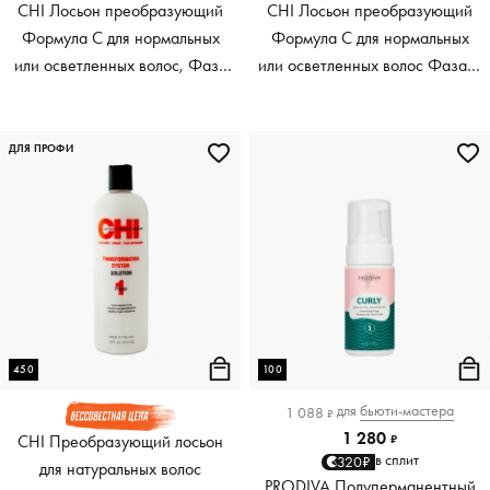
CHI Лосьон преобразующий
CHI Лосьон преобразующий
Формула C для нормальных
Формула C для нормальных
или осветленных волос, Фаза
или осветленных волос Фаза 2
1, Transformation System, 450
Transformation Bonder, 450 мл
мл
ДЛЯ ПРОФИ
450
100
для
бьюти-мастера
1 088
₽
1 280
CHI Преобразующий лосьон
₽
в сплит
320₽
для натуральных волос
PRODIVA Полуперманентный