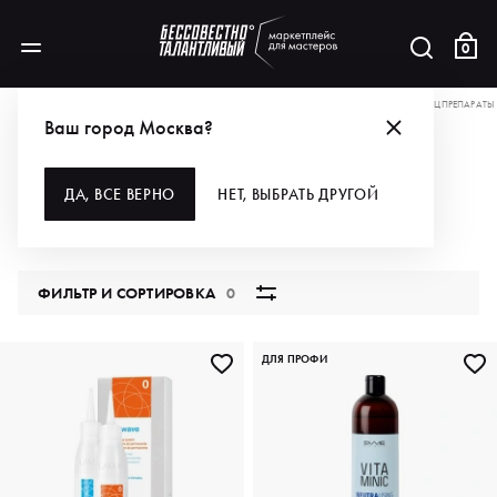
0
АКЦИИ
+9% КО ВСЕМ СКИДКАМ НА САЙТЕ ПО ПРОМОКОДУ WELCOME
СПЕЦПРЕПАРАТЫ
Ваш город Москва?
СПЕЦПРЕПАРАТЫ
ДА, ВСЕ ВЕРНО
НЕТ, ВЫБРАТЬ ДРУГОЙ
32 продукта
ФИЛЬТР И СОРТИРОВКА
0
ДЛЯ ПРОФИ