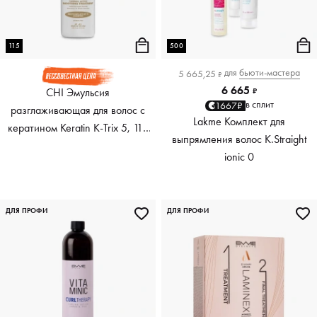
115
500
для
бьюти-мастера
5 665,25
₽
6 665
CHI Эмульсия
₽
в сплит
1667₽
разглаживающая для волос с
Lakme Комплект для
кератином Keratin K-Trix 5, 115
выпрямления волос K.Straight
мл
ionic 0
ДЛЯ ПРОФИ
ДЛЯ ПРОФИ