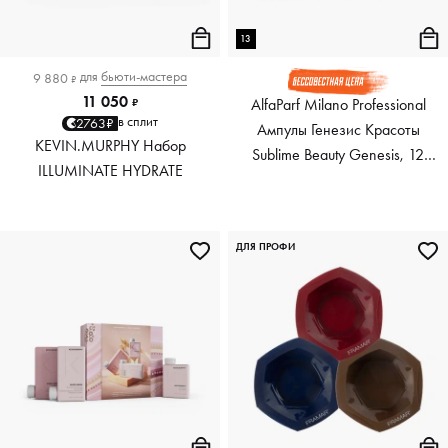
13
для
бьюти-мастера
9 880
₽
11 050
AlfaParf Milano Professional
₽
в сплит
2763₽
Ампулы Генезис Красоты
KEVIN.MURPHY Набор
Sublime Beauty Genesis, 12
ILLUMINATE HYDRATE
ампул по 13 мл
ДЛЯ ПРОФИ