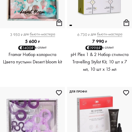
для
бьюти-мастера
для
бьюти-мастера
3 950
6 730
₽
₽
5 600
7 990
₽
₽
в сплит
в сплит
1400₽
1998₽
Framar Набор колориста
pH Plex 1 & 2 Набор стилиста
Цвета пустыни Desert bloom kit
Travelling Stylist Kit, 10 шт х 7
мл, 10 шт х 15 мл
ДЛЯ ПРОФИ