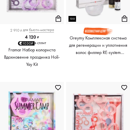
100
для
бьюти-мастера
2 910
₽
4 120
Greymy Комплексная система
₽
в сплит
1030₽
для регенерации и уплотнения
Framar Набор колориста
волос филлер RE-system
Вдохновение праздника Holi-
Complete Treatment, 100 мл
Yay Kit