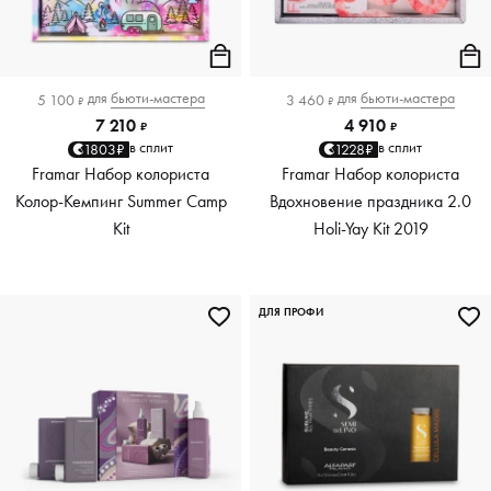
для
бьюти-мастера
для
бьюти-мастера
5 100
3 460
₽
₽
7 210
4 910
₽
₽
в сплит
в сплит
1803₽
1228₽
Framar Набор колориста
Framar Набор колориста
Колор-Кемпинг Summer Camp
Вдохновение праздника 2.0
Kit
Holi-Yay Kit 2019
ДЛЯ ПРОФИ