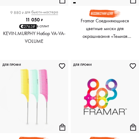
для
бьюти-мастера
9 880
₽
11 050
Framar Соединяющиеся
₽
в сплит
2763₽
цветные миски для
KEVIN.MURPHY Набор VA-VA-
окрашивания «Темная
VOLUME
Академия», Connect & Color
Bowls Dark Academia, 3 шт
ДЛЯ ПРОФИ
ДЛЯ ПРОФИ